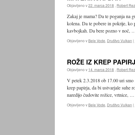
Objavljeno v
22. marca 2018
,
Robert Rez
Zakaj je mama? Da te poganja na g
kolena. Da te pobere in pokrije, ko
kavbojkah. Da bere pozno v noč,
Objavljeno v
Bele Vode
,
Društvo Vulkan
|
ROŽE IZ KREP PAPIRJ
Objavljeno v
14. marca 2018
,
Robert Rez
V petek 2.3.2018 ob 17.00 uri smo 
krep papirja, da bi ustvarjale suhe 
naredijo čudovite rožice, vrtnice, 
Objavljeno v
Bele Vode
,
Društvo Vulkan
|