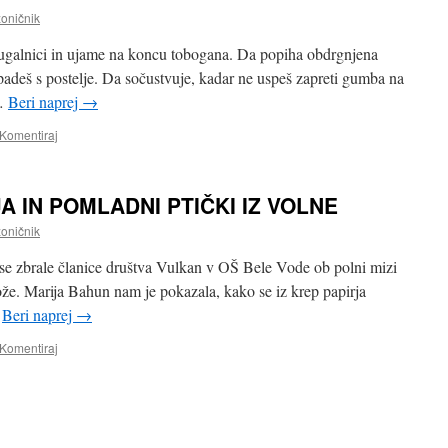
oničnik
ugalnici in ujame na koncu tobogana. Da popiha obdrgnjena
 padeš s postelje. Da sočustvuje, kadar ne uspeš zapreti gumba na
 …
Beri naprej
→
Komentiraj
A IN POMLADNI PTIČKI IZ VOLNE
oničnik
se zbrale članice društva Vulkan v OŠ Bele Vode ob polni mizi
rože. Marija Bahun nam je pokazala, kako se iz krep papirja
…
Beri naprej
→
Komentiraj