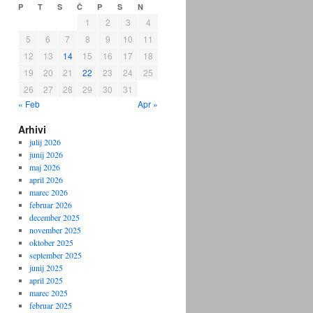
P
T
S
Č
P
S
N
1
2
3
4
5
6
7
8
9
10
11
12
13
14
15
16
17
18
19
20
21
22
23
24
25
26
27
28
29
30
31
« Feb
Apr »
Arhivi
julij 2026
junij 2026
maj 2026
april 2026
marec 2026
februar 2026
december 2025
november 2025
oktober 2025
september 2025
junij 2025
april 2025
marec 2025
februar 2025