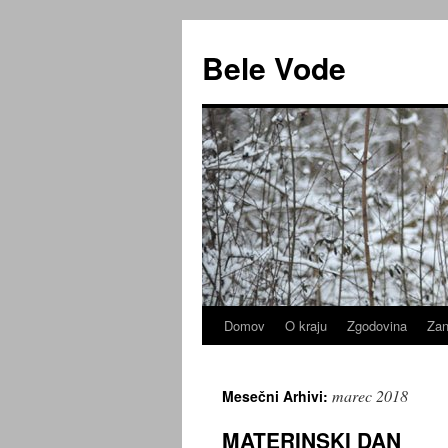
Preskoči
na
Bele Vode
vsebino
Domov
O kraju
Zgodovina
Zan
marec 2018
Mesečni Arhivi:
MATERINSKI DAN