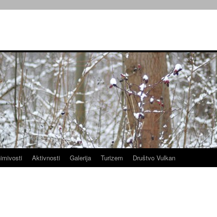
imivosti
Aktivnosti
Galerija
Turizem
Društvo Vulkan