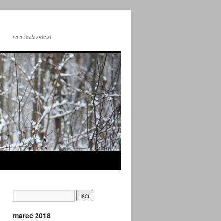
www.belevode.si
marec 2018