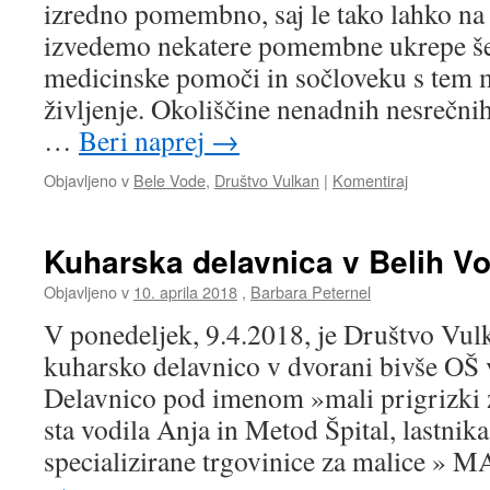
izredno pomembno, saj le tako lahko na
izvedemo nekatere pomembne ukrepe š
medicinske pomoči in sočloveku s tem 
življenje. Okoliščine nenadnih nesrečn
…
Beri naprej
→
Objavljeno v
Bele Vode
,
Društvo Vulkan
|
Komentiraj
Kuharska delavnica v Belih V
Objavljeno v
10. aprila 2018
,
Barbara Peternel
V ponedeljek, 9.4.2018, je Društvo Vul
kuharsko delavnico v dvorani bivše OŠ 
Delavnico pod imenom »mali prigrizki z
sta vodila Anja in Metod Špital, lastni
specializirane trgovinice za malice »