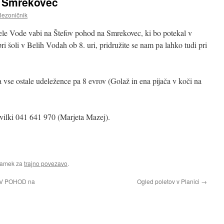
a Smrekovec
Rezoničnik
le Vode vabi na Štefov pohod na Smrekovec, ki bo potekal v
ri šoli v Belih Vodah ob 8. uri, pridružite se nam pa lahko tudi pri
a vse ostale udeležence pa 8 evrov (Golaž in ena pijača v koči na
evilki 041 641 970 (Marjeta Mazej).
namek za
trajno povezavo
.
OV POHOD na
Ogled poletov v Planici
→