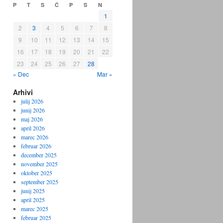
P
T
S
Č
P
S
N
1
2
3
4
5
6
7
8
9
10
11
12
13
14
15
16
17
18
19
20
21
22
23
24
25
26
27
28
« Dec
Mar »
Arhivi
julij 2026
junij 2026
maj 2026
april 2026
marec 2026
februar 2026
december 2025
november 2025
oktober 2025
september 2025
junij 2025
april 2025
marec 2025
februar 2025