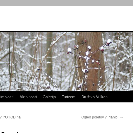
imivosti
Aktivnosti
Galerija
Turizem
Društvo Vulkan
OV POHOD na
Ogled poletov v Planici
→