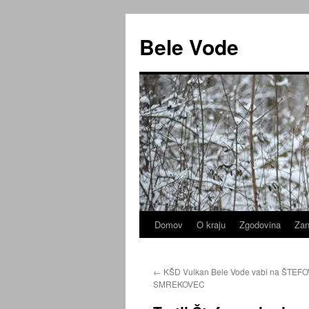
Preskoči
na
Bele Vode
vsebino
Domov
O kraju
Zgodovina
Zan
←
KŠD Vulkan Bele Vode vabi na ŠTEF
SMREKOVEC