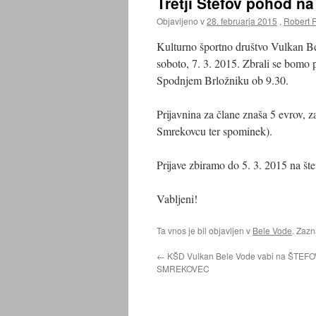
Tretji Štefov pohod n
Objavljeno v
28. februarja 2015
,
Robert 
Kulturno športno društvo Vulkan Be
soboto, 7. 3. 2015. Zbrali se bomo p
Spodnjem Brložniku ob 9.30.
Prijavnina za člane znaša 5 evrov, z
Smrekovcu ter spominek).
Prijave zbiramo do 5. 3. 2015 na št
Vabljeni!
Ta vnos je bil objavljen v
Bele Vode
. Zaz
←
KŠD Vulkan Bele Vode vabi na ŠTEF
SMREKOVEC