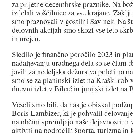
za prijetne decembrske praznike. Na boži
izdelali voščilnice za vse krajane. Zaklj
smo praznovali v gostilni Savinek. Na šte
delovnih akcijah smo skozi vse leto skrbel
in urejen.
Sledilo je finančno poročilo 2023 in pla
nadaljevanju uradnega dela so se člani 
javili za nedeljska dežurstva poleti na n
smo se za planinski izlet na Kraški rob v
dnevni izlet v Bihać in junijski izlet na
Veseli smo bili, da nas je obiskal podžu
Boris Lambizer, ki je pohvalil delovanje
na občini spremljajo naše dejavnosti in
aktivni na področjih športa, turizma in 