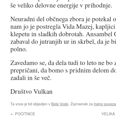
še veliko delovne energije v prihodnje.
Neuradni del občnega zbora je potekal ob
nam jo je postregla Vida Mazej, kapljici
klepetu in sladkih dobrotah. Ansambel 
zabaval do jutranjih ur in skrbel, da je b
polno.
Zavedamo se, da dela tudi to leto ne bo
prepričani, da bomo s pridnim delom dos
zadali in še več.
Društvo Vulkan
Ta vnos je bil objavljen v
Bele Vode
. Zaznamek za
trajno povez
←
POČITNICE
VELIKA