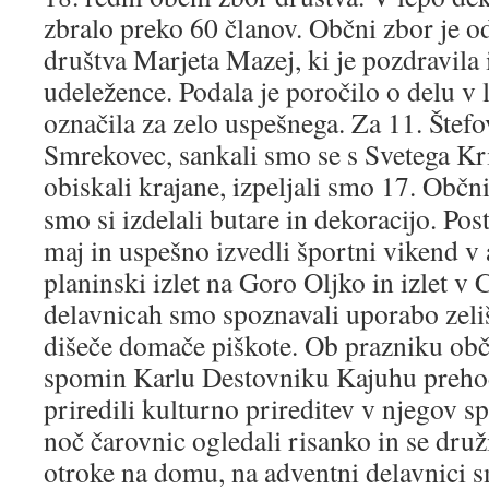
zbralo preko 60 članov. Občni zbor je o
društva Marjeta Mazej, ki je pozdravila 
udeležence. Podala je poročilo o delu v 
označila za zelo uspešnega. Za 11. Štef
Smrekovec, sankali smo se s Svetega Kri
obiskali krajane,
izpeljali smo 17. Občni
smo si izdelali butare in dekoracijo. Pos
maj in uspešno izvedli športni vikend v
planinski izlet na Goro Oljko in izlet v
delavnicah smo spoznavali uporabo zeliš
dišeče domače piškote. Ob prazniku obč
spomin Karlu Destovniku Kajuhu prehod
priredili kulturno prireditev v njegov s
noč čarovnic ogledali risanko in se druž
otroke na domu, na adventni delavnici s