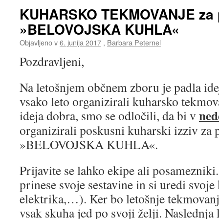
KUHARSKO TEKMOVANJE za p
»BELOVOJSKA KUHLA«
Objavljeno v
6. junija 2017
,
Barbara Peternel
Pozdravljeni,
Na letošnjem občnem zboru je padla idej
vsako leto organizirali kuharsko tekmov
ned
ideja dobra, smo se odločili, da bi v
organizirali poskusni kuharski izziv za
»BELOVOJSKA KUHLA«.
Prijavite se lahko ekipe ali posamezniki
prinese svoje sestavine in si uredi svoje 
elektrika,…). Ker bo letošnje tekmovan
vsak skuha jed po svoji želji. Naslednja l