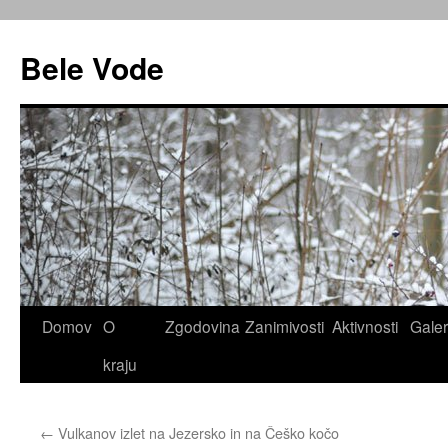
Preskoči
na
Bele Vode
vsebino
Domov
O
Zgodovina
Zanimivosti
Aktivnosti
Galer
kraju
←
Vulkanov izlet na Jezersko in na Češko kočo