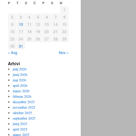
P
T
S
Č
P
S
N
1
2
3
4
5
6
7
8
9
10
11
12
13
14
15
16
17
18
19
20
21
22
23
24
25
26
27
28
29
30
31
« Avg
Nov »
Arhivi
julij 2026
junij 2026
maj 2026
april 2026
marec 2026
februar 2026
december 2025
november 2025
oktober 2025
september 2025
junij 2025
april 2025
marec 2025