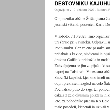
DESTOVNIKU KAJUH
Objavljeno v
10. oktobra 2023
,
Barbara P
Ob prazniku občine Šoštanj smo čla
jesenski vikend, posvečen Karlu D
V soboto, 7.10.2023, smo organizira
uri zbralo pri Savineku. Odpravili 
Počivalniku. Čez zelene pašnike smo 
pričakala s kavico, sladicami in pij
družina Goličnik pridružila in nadal
Zahvaljujemo se jim za pijačo, ki so
naprej na Tolsti vrh. Vmes smo obču
Snovrški kapelici, kjer smo imeli m
odprl prekrasen razgled na celo Šal
Počivalsko pušo do žage ter pohod z
čakala z zelo okusnim golažem in 
leto, za pohodnike plačala KS Bele
malo posedeli, klepetali in uživali v