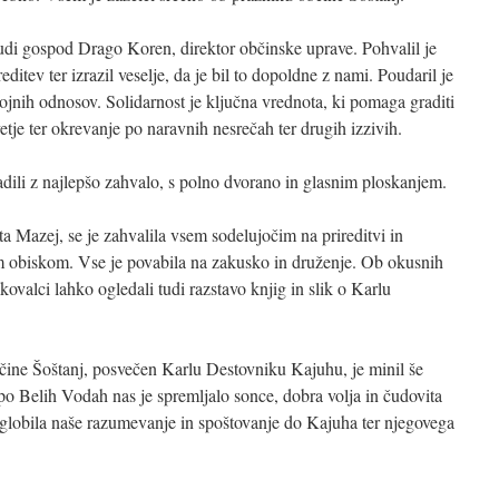
tudi gospod Drago Koren, direktor občinske uprave. Pohvalil je
ditev ter izrazil veselje, da je bil to dopoldne z nami. Poudaril je
jnih odnosov. Solidarnost je ključna vrednota, ki pomaga graditi
je ter okrevanje po naravnih nesrečah ter drugih izzivih.
adili z najlepšo zahvalo, s polno dvorano in glasnim ploskanjem.
 Mazej, se je zahvalila vsem sodelujočim na prireditvi in
jim obiskom. Vse je povabila na zakusko in druženje. Ob okusnih
iskovalci lahko ogledali tudi razstavo knjig in slik o Karlu
čine Šoštanj, posvečen Karlu Destovniku Kajuhu, je minil še
 po Belih Vodah nas je spremljalo sonce, dobra volja in čudovita
oglobila naše razumevanje in spoštovanje do Kajuha ter njegovega