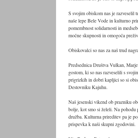
S svojim obiskom nas je razveselil 
naše lepe Bele Vode in kulturno prire
pomembnost solidarnosti in medsebo
močne skupnosti in omogoča preživet
Obiskovalci so nas za naš trud nagr
Predsednica Društva Vulkan, Marjeta
gostom, ki so nas razveselili s svo
prigrizkih in dobri kapljici so si ob
Destovniku Kajuhu.
Naš jesenski vikend ob prazniku ob
bolje, kot smo si želeli. Na pohodu
družba. Kulturna prireditev pa je p
prispevka k naši skupni zgodovini.