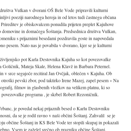
 društva Vulkan v dvorani OŠ Bele Vode pripravili kulturni
nljivi poeziji narodnega heroja in od letos tudi častnega občana
Prireditev je obiskovalcem ponudila prijeten preplet Kajuhove
do domovine in domačega Šoštanja. Predsednica društva Vulkan,
meniku s prijaznimi besedami pozdravila goste in napovedala
bno pesem. Nato nas je povabila v dvorano, kjer se je kulturni
življenjsko pot Karla Destovnika Kajuha so kot povezovalke
ja Goličnik, Mateja Skale, Helena Klavž in Barbara Peternel.
in v srce segajoče recitiral Jan Ovčjak, oblečen v Kajuha. Ob
e otroški pevski zbor, pod taktirko Irene Mazej, zapel pesem » Na
grafij, filmov in glasbenih vložkov na velikem platnu, ki so
in povezovalke programa , je skrbel Robert Rezoničnik.
banc, je povedal nekaj prijaznih besed o Karlu Destovniku
sni, da se je rodil ravno v naši občini Šoštanj. Zahvalil se je
zvoju občine Šoštanj in KS Bele Vode ter stopili skupaj in pokazali
otrebno. Vsem je zaželel srečno ob prazniku občine Šoštanj.