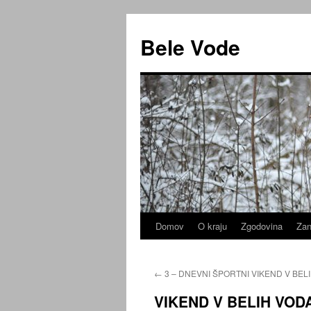
Preskoči
na
Bele Vode
vsebino
Domov
O kraju
Zgodovina
Zan
←
3 – DNEVNI ŠPORTNI VIKEND V BEL
VIKEND V BELIH VOD