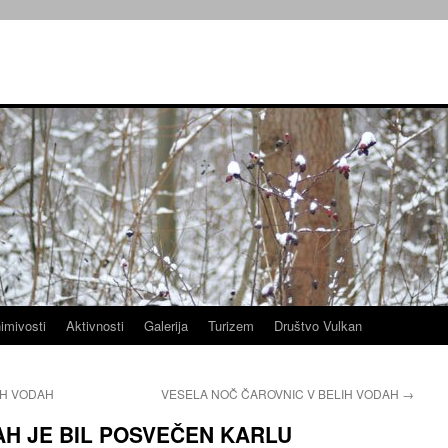
imivosti
Aktivnosti
Galerija
Turizem
Društvo Vulkan
IH VODAH
VESELA NOČ ČAROVNIC V BELIH VODAH
→
AH JE BIL POSVEČEN KARLU