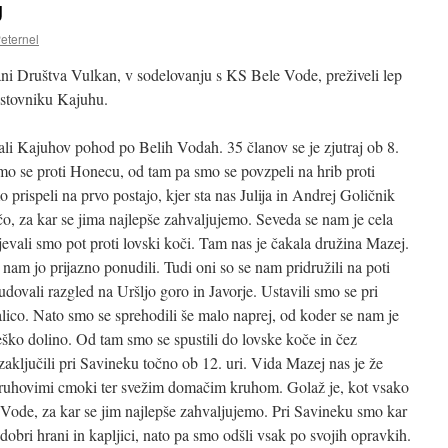
U
eternel
ni Društva Vulkan, v sodelovanju s KS Bele Vode, preživeli lep
estovniku Kajuhu.
li Kajuhov pohod po Belih Vodah. 35 članov se je zjutraj ob 8.
smo se proti Honecu, od tam pa smo se povzpeli na hrib proti
prispeli na prvo postajo, kjer sta nas Julija in Andrej Goličnik
ačo, za kar se jima najlepše zahvaljujemo. Seveda se nam je cela
jevali smo pot proti lovski koči. Tam nas je čakala družina Mazej.
 nam jo prijazno ponudili. Tudi oni so se nam pridružili na poti
dovali razgled na Uršljo goro in Javorje. Ustavili smo se pri
alico. Nato smo se sprehodili še malo naprej, od koder se nam je
eško dolino. Od tam smo se spustili do lovske koče in čez
aključili pri Savineku točno ob 12. uri. Vida Mazej nas je že
kruhovimi cmoki ter svežim domačim kruhom. Golaž je, kot vsako
 Vode, za kar se jim najlepše zahvaljujemo. Pri Savineku smo kar
 dobri hrani in kapljici, nato pa smo odšli vsak po svojih opravkih.