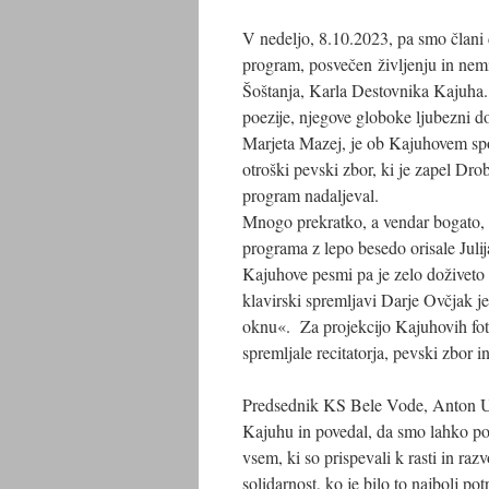
V nedeljo, 8.10.2023, pa smo člani
program, posvečen življenju in nemi
Šoštanja, Karla Destovnika Kajuha. 
poezije, njegove globoke ljubezni 
Marjeta Mazej, je ob Kajuhovem spo
otroški pevski zbor, ki je zapel Dro
program nadaljeval.
Mnogo prekratko, a vendar bogato, 
programa z lepo besedo orisale Juli
Kajuhove pesmi pa je zelo doživeto 
klavirski spremljavi Darje Ovčjak j
oknu«. Za projekcijo Kajuhovih foto
spremljale recitatorja, pevski zbor 
Predsednik KS Bele Vode, Anton Ur
Kajuhu in povedal, da smo lahko pono
vsem, ki so prispevali k rasti in ra
solidarnost, ko je bilo to najbolj p